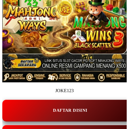
JOKE123
DAFTAR DISINI