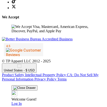
We Accept
© TP Apparel LLC 2012 - 2025
United States - $ USD
Product Safety
Intellectual Property Policy
CA: Do Not Sell My
Personal Information
Privacy Policy
Terms
Welcome Guest!
Log In