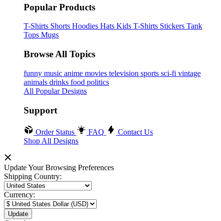
Popular Products
T-Shirts
Shorts
Hoodies
Hats
Kids T-Shirts
Stickers
Tank
Tops
Mugs
Browse All Topics
funny
music
anime
movies
television
sports
sci-fi
vintage
animals
drinks
food
politics
All Popular Designs
Support
Order Status
FAQ
Contact Us
Shop All Designs
Update Your Browsing Preferences
Shipping Country:
Currency: