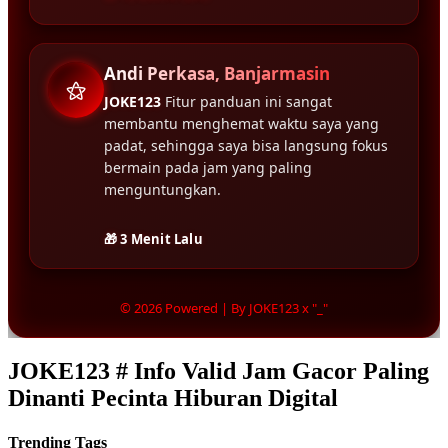
Andi Perkasa, Banjarmasin
⚝
JOKE123
Fitur panduan ini sangat
membantu menghemat waktu saya yang
padat, sehingga saya bisa langsung fokus
bermain pada jam yang paling
menguntungkan.
🎁 3 Menit Lalu
© 2026 Powered | By JOKE123 x "_"
JOKE123 # Info Valid Jam Gacor Paling
Dinanti Pecinta Hiburan Digital
Trending Tags