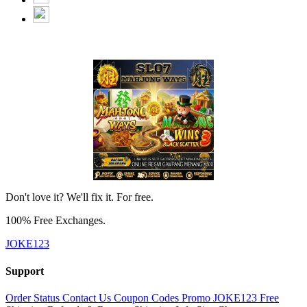
Don't love it? We'll fix it. For free.
100% Free Exchanges.
JOKE123
Support
Order Status
Contact Us
Coupon Codes
Promo JOKE123
Free