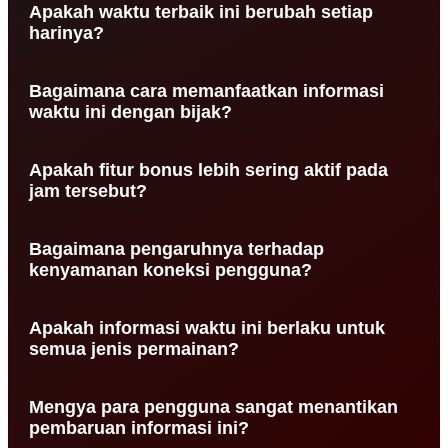
data menunjukkan bahwa pada jam-jam tersebut,
Apakah waktu terbaik ini berubah setiap
lalu lintas server dan pencatatan riwayat distribusi
tingkat keberhasilan interaksi digital meningkat
harinya?
hadiah secara berkala oleh sistem analisis
secara signifikan dibandingkan waktu lainnya.
otomatis. Hasil pengolahan data tersebut
Ya, jadwal tersebut dapat mengalami pergeseran
kemudian dirangkum menjadi informasi matang
Bagaimana cara memanfaatkan informasi
berkala tergantung pada pola aktivitas global
yang memiliki tingkat validitas sangat tinggi bagi
waktu ini dengan bijak?
pengguna dan pemeliharaan rutin server. Oleh
para pengguna aktif.
karena itu, pembaruan informasi secara harian
Strategi terbaik adalah menyelaraskan jadwal
sangat penting untuk memastikan Anda selalu
Apakah fitur bonus lebih sering aktif pada
waktu luang Anda dengan rekomendasi jam yang
mendapatkan jadwal yang paling tepat dan segar.
jam tersebut?
diberikan di dalam panduan resmi. Dengan
bermain pada saat server berada dalam kondisi
Secara mekanis, sistem pembagian bonus bekerja
prima, Anda dapat menghemat penggunaan
Bagaimana pengaruhnya terhadap
berdasarkan algoritma probabilitas acak, namun
sumber daya dan mengoptimalkan hasil yang
kenyamanan koneksi pengguna?
pada jam padat tertentu intensitas pemicuan fitur
dicapai.
meningkat karena volume aktivitas. Hal ini
Meskipun volume pengguna meningkat pada jam
memberikan kesan bahwa sistem menjadi lebih
Apakah informasi waktu ini berlaku untuk
tertentu, optimalisasi server memastikan bahwa
murah hati memberikan hadiah kepada pengguna.
semua jenis permainan?
latensi tetap berada pada tingkat terendah. Anda
tidak akan merasakan penurunan kualitas layanan
Informasi jadwal ini umumnya mencakup sebagian
atau gangguan koneksi karena sistem distribusi
Mengya para pengguna sangat menantikan
besar variasi hiburan digital populer yang ada di
beban bekerja dengan sangat efisien.
pembaruan informasi ini?
dalam platform utama. Namun, beberapa jenis