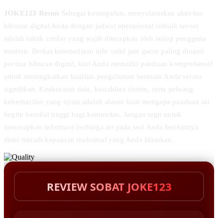
JOKE123 Resmi
Sebagai kesimpulan, menyelaraskan aktivitas
hiburan digital Anda dengan jadwal operasional terbaik server
adalah taktik cerdas yang wajib diterapkan oleh setiap pengguna
modern. Berkat ketersediaan info valid jam gacor paling dinanti
pecinta hiburan digital, kini Anda memiliki panduan komprehensif
untuk meningkatkan kualitas pengalaman bermain Anda secara
signifikan. Keakuratan data, kestabilan sistem, serta peluang
keberhasilan yang nyata adalah alasan kuat mengapa panduan ini
begitu bernilai tinggi bagi komunitas. Jangan ragu untuk
menerapkan informasi berharga ini pada sesi Anda berikutnya
demi meraih kepuasan maksimal yang Anda idamkan.
REVIEW SOBAT JOKE123