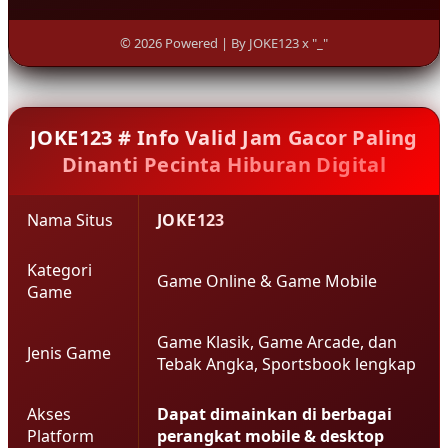
permainan dengan server khusus mungkin
Pengguna menantikannya karena informasi ini
memiliki karakteristik waktu prima yang sedikit
berfungsi sebagai panduan strategis yang terbukti
© 2026 Powered | By JOKE123 x "_"
berbeda dari panduan umum.
mampu meningkatkan efisiensi sesi bermain
mereka secara nyata. Mengetahui waktu yang
tepat memberikan rasa percaya diri ekstra saat
mengambil keputusan penting di dalam sistem
JOKE123 # Info Valid Jam Gacor Paling
hiburan.
Dinanti Pecinta Hiburan Digital
Nama Situs
JOKE123
Kategori
Game Online & Game Mobile
Game
Game Klasik, Game Arcade, dan
Jenis Game
Tebak Angka, Sportsbook lengkap
Akses
Dapat dimainkan di berbagai
Platform
perangkat mobile & desktop