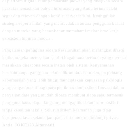
di platform digital. Fitur pembaruan jadwal yang disajikan secara
berkala memastikan bahwa informasi yang Anda terima selalu
segar dan relevan dengan kondisi server terkini. Keunggulan
strategis seperti inilah yang membedakan antara pengguna kasual
dengan mereka yang benar-benar memahami mekanisme kerja
ekosistem hiburan modern.
Pengalaman pengguna secara keseluruhan akan meningkat drastis
ketika mereka merasakan sendiri bagaimana perintah yang mereka
masukkan direspons secara instan oleh sistem. Kenyamanan
bermain tanpa gangguan teknis dikombinasikan dengan peluang
keberhasilan yang lebih tinggi menciptakan kepuasan psikologis
yang sangat positif bagi para penikmat dunia siber. Inovasi dalam
penyajian data yang mudah dibaca membuat siapa saja, termasuk
pengguna baru, dapat langsung mengaplikasikan informasi ini
tanpa kesulitan teknis. Seluruh sistem keamanan juga tetap
beroperasi ketat selama jam padat ini untuk melindungi privasi
Anda.
JOKE123 Alternatif
.