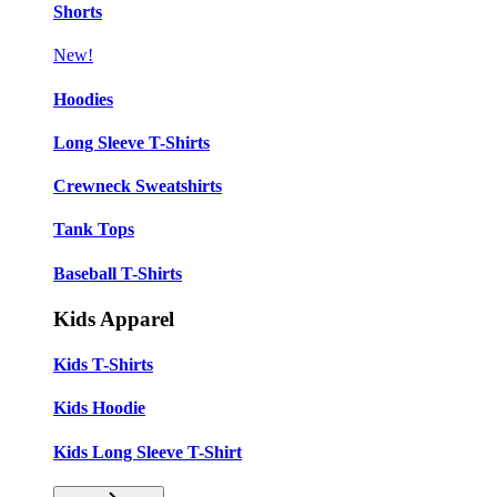
Shorts
New!
Hoodies
Long Sleeve T-Shirts
Crewneck Sweatshirts
Tank Tops
Baseball T-Shirts
Kids Apparel
Kids T-Shirts
Kids Hoodie
Kids Long Sleeve T-Shirt